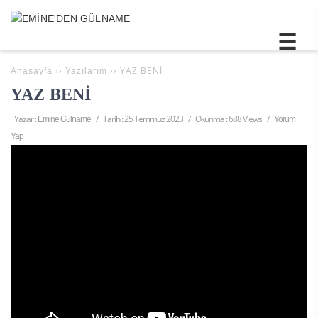
››
››
YAZ BENİ
Anasayfa
Yazılarım
YAZ BENİ
Yazar :
/
Tarih :
25 Temmuz 2023
/
Okunma : 688 Views
/
Emine Gülname
Yorum
Yap