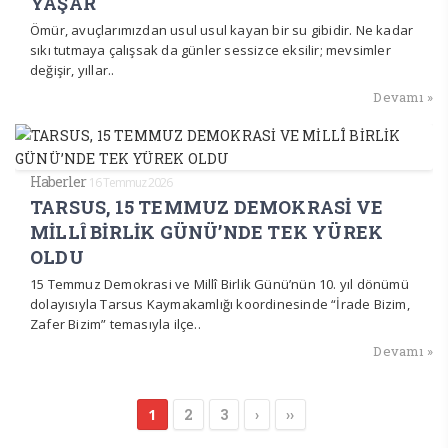
YAŞAR
Ömür, avuçlarımızdan usul usul kayan bir su gibidir. Ne kadar
sıkı tutmaya çalışsak da günler sessizce eksilir; mevsimler
değişir, yıllar..
Devamı »
Haberler
16 Temmuz 2026
TARSUS, 15 TEMMUZ DEMOKRASİ VE
MİLLÎ BİRLİK GÜNÜ’NDE TEK YÜREK
OLDU
15 Temmuz Demokrasi ve Millî Birlik Günü’nün 10. yıl dönümü
dolayısıyla Tarsus Kaymakamlığı koordinesinde “İrade Bizim,
Zafer Bizim” temasıyla ilçe..
Devamı »
1
2
3
›
››