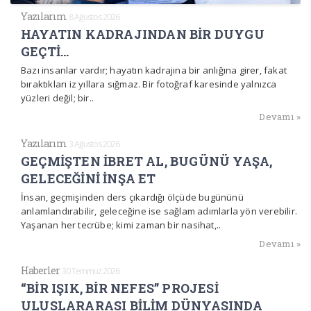
Yazılarım
8 Ağustos 2026
HAYATIN KADRAJINDAN BİR DUYGU
GEÇTİ…
Bazı insanlar vardır; hayatın kadrajına bir anlığına girer, fakat
bıraktıkları iz yıllara sığmaz. Bir fotoğraf karesinde yalnızca
yüzleri değil; bir..
Devamı »
Yazılarım
3 Ağustos 2026
GEÇMİŞTEN İBRET AL, BUGÜNÜ YAŞA,
GELECEĞİNİ İNŞA ET
İnsan, geçmişinden ders çıkardığı ölçüde bugününü
anlamlandırabilir, geleceğine ise sağlam adımlarla yön verebilir.
Yaşanan her tecrübe; kimi zaman bir nasihat,..
Devamı »
Haberler
30 Temmuz 2026
“BİR IŞIK, BİR NEFES” PROJESİ
ULUSLARARASI BİLİM DÜNYASINDA