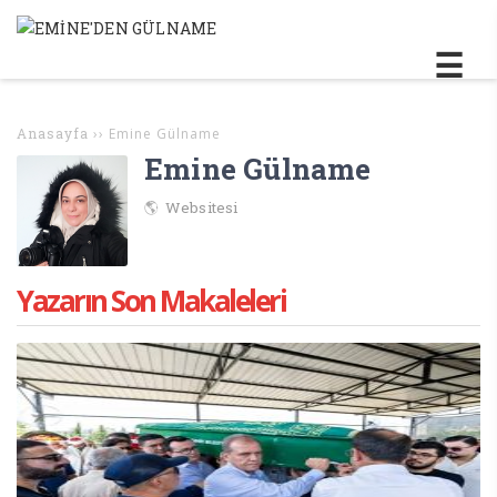
Anasayfa
››
Emine Gülname
Emine Gülname
Websitesi
Yazarın Son Makaleleri