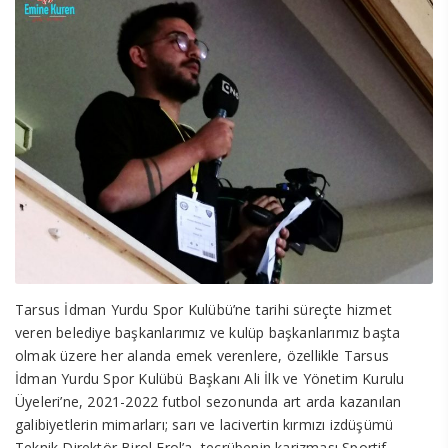
Tarsus İdman Yurdu Spor Kulübü’ne tarihi süreçte hizmet
veren belediye başkanlarımız ve kulüp başkanlarımız başta
olmak üzere her alanda emek verenlere, özellikle Tarsus
İdman Yurdu Spor Kulübü Başkanı Ali İlk ve Yönetim Kurulu
Üyeleri’ne, 2021-2022 futbol sezonunda art arda kazanılan
galibiyetlerin mimarları; sarı ve lacivertin kırmızı izdüşümü
Teknik Direktör Birol Erol’a, tecrübenin karizması Sportif