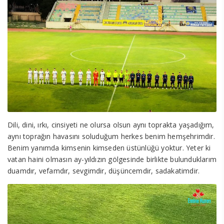
Dili, dini, ırkı, cinsiyeti ne olursa olsun aynı toprakta yaşadığım,
aynı toprağın havasını soluduğum herkes benim hemşehrimdir.
Benim yanımda kimsenin kimseden üstünlüğü yoktur. Yeter ki
vatan haini olmasın ay-yıldızın gölgesinde birlikte bulunduklarım
duamdır, vefamdır, sevgimdir, düşüncemdir, sadakatimdir.