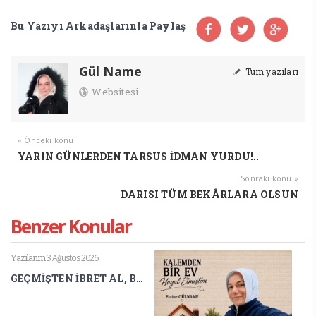
Bu Yazıyı Arkadaşlarınla Paylaş
Gül Name
Tüm yazıları
Websitesi
« Önceki konu
YARIN GÜNLERDEN TARSUS İDMAN YURDU!..
Sonraki konu »
DARISI TÜM BEKÂRLARA OLSUN
Benzer Konular
Yazılarım
3 Ağustos 2026
GEÇMİŞTEN İBRET AL, BUGÜNÜ YAŞA, GELECEĞİNİ İNŞA ET