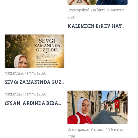
Uncategorized
,
Yazılarım
29 Temmuz
2026
KALEMDEN BİR EV HAYAL ETMİŞTİM
Yazılarım
26 Temmuz 2026
SEVGİ ZAMANINDA GÜZELDİR
Yazılarım
21 Temmuz 2026
İNSAN, ARDINDA BIRAKTIĞI İZ KADAR YAŞAR
Uncategorized
,
Yazılarım
15 Temmuz
2026