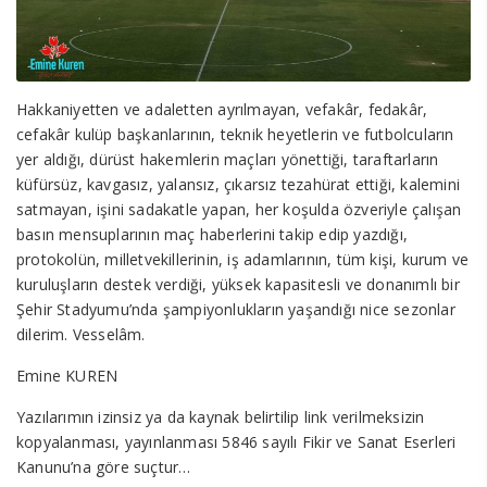
Hakkaniyetten ve adaletten ayrılmayan, vefakâr, fedakâr,
cefakâr kulüp başkanlarının, teknik heyetlerin ve futbolcuların
yer aldığı, dürüst hakemlerin maçları yönettiği, taraftarların
küfürsüz, kavgasız, yalansız, çıkarsız tezahürat ettiği, kalemini
satmayan, işini sadakatle yapan, her koşulda özveriyle çalışan
basın mensuplarının maç haberlerini takip edip yazdığı,
protokolün, milletvekillerinin, iş adamlarının, tüm kişi, kurum ve
kuruluşların destek verdiği, yüksek kapasitesli ve donanımlı bir
Şehir Stadyumu’nda şampiyonlukların yaşandığı nice sezonlar
dilerim. Vesselâm.
Emine KUREN
Yazılarımın izinsiz ya da kaynak belirtilip link verilmeksizin
kopyalanması, yayınlanması 5846 sayılı Fikir ve Sanat Eserleri
Kanunu’na göre suçtur…