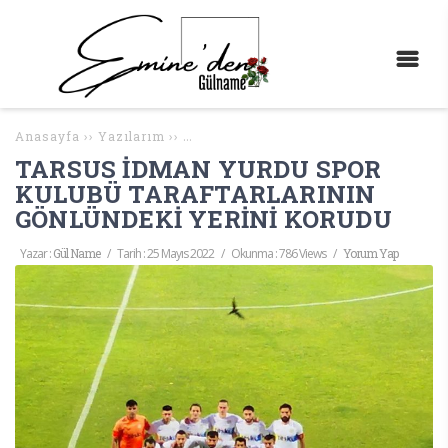
Anasayfa
››
Yazılarım
››
TARSUS İDMAN YURDU SPOR KULUBÜ TA
TARSUS İDMAN YURDU SPOR
KULUBÜ TARAFTARLARININ
GÖNLÜNDEKİ YERİNİ KORUDU
Yazar :
Gül Name
/
Tarih :
25 Mayıs 2022
/
Okunma : 786 Views
/
Yorum Yap