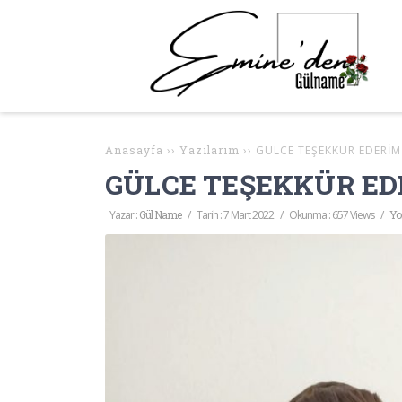
Anasayfa
››
Yazılarım
››
GÜLCE TEŞEKKÜR EDERİM
GÜLCE TEŞEKKÜR ED
Yazar :
Gül Name
/
Tarih :
7 Mart 2022
/
Okunma : 657 Views
/
Yo