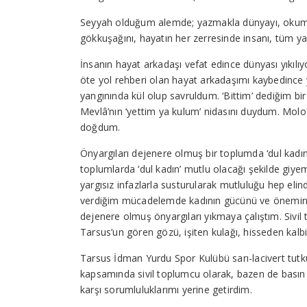
Seyyah olduğum alemde; yazmakla dünyayı, okumakl
gökkuşağını, hayatın her zerresinde insanı, tüm ya
İnsanın hayat arkadaşı vefat edince dünyası yıkılı
öte yol rehberi olan hayat arkadaşımı kaybedince 
yangınında kül olup savruldum. ‘Bittim’ dediğim b
Mevlâ’nın ‘yettim ya kulum’ nidasını duydum. Moloz
doğdum.
Önyargıları dejenere olmuş bir toplumda ‘dul kadın
toplumlarda ‘dul kadın’ mutlu olacağı şekilde gi
yargısız infazlarla susturularak mutluluğu hep eli
verdiğim mücadelemde kadının gücünü ve önemini 
dejenere olmuş önyargıları yıkmaya çalıştım. Sivil
Tarsus’un gören gözü, işiten kulağı, hisseden kalb
Tarsus İdman Yurdu Spor Kulübü sarı-lacivert tutk
kapsamında sivil toplumcu olarak, bazen de basın
karşı sorumluluklarımı yerine getirdim.