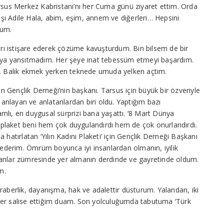
arsus Merkez Kabristanı’nı her Cuma günü ziyaret ettim. Orda
şı Adile Hala, abim, eşim, annem ve diğerleri… Hepsini
dum.
ı istişare ederek çözüme kavuşturdum. Bin bilsem de bir
rıya yansıtmadım. Her şeye inat tebessüm etmeyi başardım.
ım. Balık ekmek yerken teknede umuda yelken açtım.
 Gençlik Derneği’nin başkanı. Tarsus için büyük bir özveriyle
i anlayan ve anlatanlardan biri oldu. Yaptığım bazı
mlı, en duygusal sürprizi bana yaşattı. ‘8 Mart Dünya
ği plaket beni hem çok duygulandırdı hem de çok onurlandırdı.
 hatırlatan ‘Yılın Kadını Plaketi’ için Gençlik Derneği Başkanı
derim. Ömrüm boyunca iyi insanlardan olmanın, iyilik
kanlar zümresinde yer almanın derdinde ve gayretinde oldum.
m.
raberlik, dayanışma, hak ve adalettir düsturum. Yalandan, iki
her salise ettiğim duam. Son yolculuğumda tabutuma ‘Türk