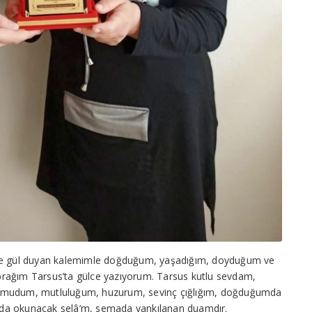
n ve gül duyan kalemimle doğduğum, yaşadığım, doyduğum ve
prağım Tarsus’ta gülce yazıyorum. Tarsus kutlu sevdam,
 umudum, mutluluğum, huzurum, sevinç çığlığım, doğduğumda
nda okunacak selâ’m, semada yankılanan duamdır.