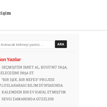
etişim
Son Yazılar
GEÇMİŞTEN İBRET AL, BUGÜNÜ YAŞA,
GELECEĞİNİ İNŞA ET
“BİR IŞIK, BİR NEFES” PROJESİ
ULUSLARARASI BİLİM DÜNYASINDA
KALEMDEN BİR EV HAYAL ETMİŞTİM
SEVGİ ZAMANINDA GÜZELDİR