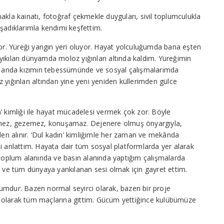
a kainatı, fotoğraf çekmekle duyguları, sivil toplumculukla
şadıklarımla kendimi keşfettim.
yor. Yüreği yangın yeri oluyor. Hayat yolculuğumda bana eşten
yıkılan dünyamda moloz yığınları altında kaldım. Yüreğimin
ir anda kızımın tebessümünde ve sosyal çalışmalarımda
 yığınları altından yine yeni yeniden küllerimden gülce
’ kimliği ile hayat mücadelesi vermek çok zor. Böyle
yemez, gezemez, konuşamaz. Dejenere olmuş önyargıyla,
nden alınır. ‘Dul kadın’ kimliğimle her zaman ve mekânda
anlattım. Hayata dair tüm sosyal platformlarda yer alarak
 toplum alanında ve basın alanında yaptığım çalışmalarda
i ve tüm dünyaya yankılanan sesi olmak için gayret ettim.
umdur. Bazen normal seyirci olarak, bazen bir proje
 olarak tüm maçlarına gittim. Gücüm yettiğince kulübümüze