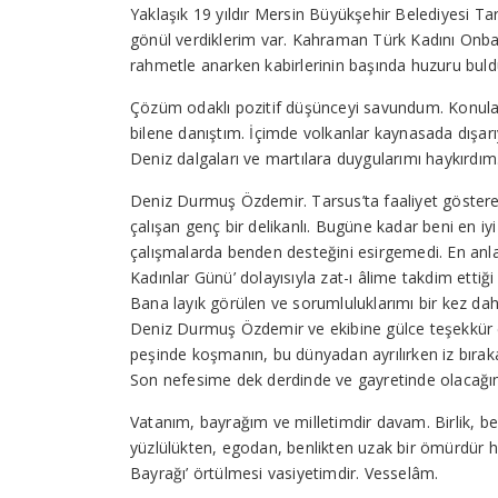
Yaklaşık 19 yıldır Mersin Büyükşehir Belediyesi T
gönül verdiklerim var. Kahraman Türk Kadını Onba
rahmetle anarken kabirlerinin başında huzuru bul
Çözüm odaklı pozitif düşünceyi savundum. Konular
bilene danıştım. İçimde volkanlar kaynasada dışa
Deniz dalgaları ve martılara duygularımı haykırd
Deniz Durmuş Özdemir. Tarsus’ta faaliyet gösteren
çalışan genç bir delikanlı. Bugüne kadar beni en iy
çalışmalarda benden desteğini esirgemedi. En anla
Kadınlar Günü’ dolayısıyla zat-ı âlime takdim etti
Bana layık görülen ve sorumluluklarımı bir kez daha
Deniz Durmuş Özdemir ve ekibine gülce teşekkür e
peşinde koşmanın, bu dünyadan ayrılırken iz bıra
Son nefesime dek derdinde ve gayretinde olacağı
Vatanım, bayrağım ve milletimdir davam. Birlik, be
yüzlülükten, egodan, benlikten uzak bir ömürdür 
Bayrağı’ örtülmesi vasiyetimdir. Vesselâm.