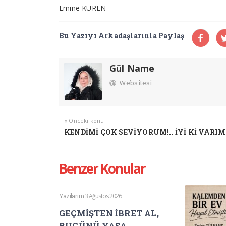
Emine KUREN
Bu Yazıyı Arkadaşlarınla Paylaş
Gül Name
Websitesi
« Önceki konu
KENDİMİ ÇOK SEVİYORUM!.. İYİ Kİ VARIM!
Benzer Konular
Yazılarım
3 Ağustos 2026
GEÇMİŞTEN İBRET AL,
BUGÜNÜ YAŞA,