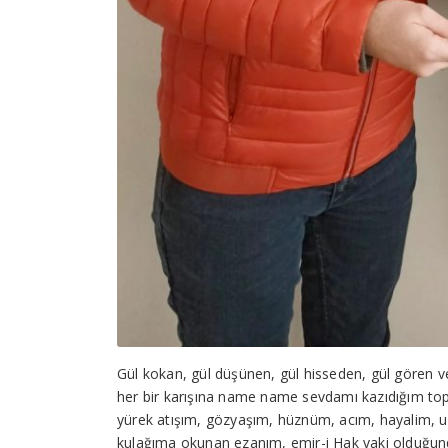
Gül kokan, gül düşünen, gül hisseden, gül göre
her bir karışına name name sevdamı kazıdığım to
yürek atışım, gözyaşım, hüznüm, acım, hayalim,
kulağıma okunan ezanım, emir-i Hak vaki olduğu