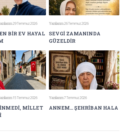
azılarım
29 Temmuz 2026
Yazılarım
26 Temmuz 2026
N BİR EV HAYAL
SEVGİ ZAMANINDA
İM
GÜZELDİR
azılarım
15 Temmuz 2026
Yazılarım
7 Temmuz 2026
İNMEDİ, MİLLET
ANNEM… ŞEHRİBAN HALA
İ