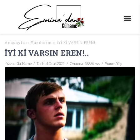
Anasayfa
››
Yazılarım
››
İYİ Kİ VARSIN EREN!..
İYİ Kİ VARSIN EREN!..
Yazar :
Gül Name
/
Tarih :
4 Ocak 2022
/
Okunma : 588 Views
/
Yorum Yap