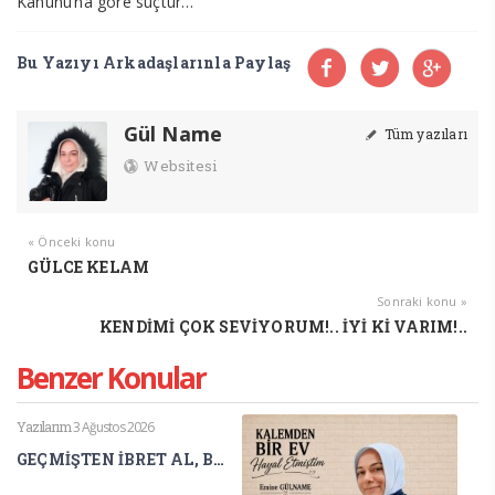
Kanunu’na göre suçtur…
Bu Yazıyı Arkadaşlarınla Paylaş
Gül Name
Tüm yazıları
Websitesi
« Önceki konu
GÜLCE KELAM
Sonraki konu »
KENDİMİ ÇOK SEVİYORUM!.. İYİ Kİ VARIM!..
Benzer Konular
Yazılarım
3 Ağustos 2026
GEÇMİŞTEN İBRET AL, BUGÜNÜ YAŞA, GELECEĞİNİ İNŞA ET