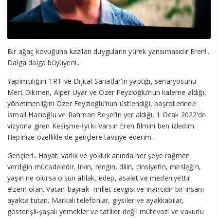
Bir ağaç kovuğuna kazılan duyguların yürek yansımasıdır Eren!..
Dalga dalga büyüyen!..
Yapımcılığını TRT ve Dijital Sanatlar’ın yaptığı, senaryosunu
Mert Dikmen, Alper Uyar ve Özer Feyzioğlu’nun kaleme aldığı,
yönetmenliğini Özer Feyzioğlu’nun üstlendiği, başrollerinde
İsmail Hacıoğlu ve Rahman Beşel’in yer aldığı, 1 Ocak 2022’de
vizyona giren Kesişme-İyi ki Varsın Eren filmini ben izledim.
Hepinize özellikle de gençlere tavsiye ederim.
Gençler!.. Hayat; varlık ve yokluk anında her şeye rağmen
verdiğin mücadeledir. Irkın, rengin, dilin, cinsiyetin, mesleğin,
yaşın ne olursa olsun ahlak, edep, asalet ve medeniyettir
elzem olan. Vatan-bayrak- millet sevgisi ve inancıdır bir insanı
ayakta tutan. Markalı telefonlar, giysiler ve ayakkabılar,
gösterişli-şaşalı yemekler ve tatiller değil mütevazi ve vakurlu