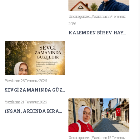
Uncategorized
,
Yazılarım
29 Temmuz
2026
KALEMDEN BİR EV HAYAL ETMİŞTİM
Yazılarım
26 Temmuz 2026
SEVGİ ZAMANINDA GÜZELDİR
Yazılarım
21 Temmuz 2026
İNSAN, ARDINDA BIRAKTIĞI İZ KADAR YAŞAR
Uncategorized
,
Yazılarım
15 Temmuz