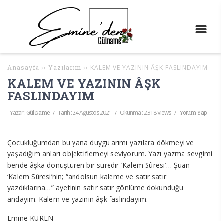
Anasayfa
››
Yazılarım
››
KALEM VE YAZININ ÂŞK FASLINDAYIM
KALEM VE YAZININ ÂŞK
FASLINDAYIM
Yazar :
Gül Name
/
Tarih :
24 Ağustos 2021
/
Okunma : 2.318 Views
/
Yorum Yap
Çocukluğumdan bu yana duygularımı yazılara dökmeyi ve
yaşadığım anları objektiflemeyi seviyorum. Yazı yazma sevgimi
bende âşka dönüştüren bir suredir ‘Kalem Sûresi’… Şuan
‘Kalem Sûresi’nin; “andolsun kaleme ve satır satır
yazdıklarına…” ayetinin satır satır gönlüme dokunduğu
andayım. Kalem ve yazının âşk faslındayım.
Emine KUREN