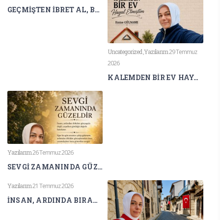
GEÇMİŞTEN İBRET AL, BUGÜNÜ YAŞA, GELECEĞİNİ İNŞA ET
Uncategorized
,
Yazılarım
29 Temmuz
2026
KALEMDEN BİR EV HAYAL ETMİŞTİM
Yazılarım
26 Temmuz 2026
SEVGİ ZAMANINDA GÜZELDİR
Yazılarım
21 Temmuz 2026
İNSAN, ARDINDA BIRAKTIĞI İZ KADAR YAŞAR