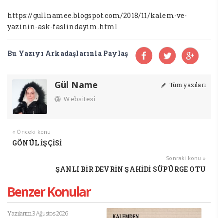
https://gullnamee.blogspot.com/2018/11/kalem-ve-
yazinin-ask-faslindayim.html
Bu Yazıyı Arkadaşlarınla Paylaş
Gül Name
Tüm yazıları
Websitesi
« Önceki konu
GÖNÜL İŞÇİSİ
Sonraki konu »
ŞANLI BİR DEVRİN ŞAHİDİ SÜPÜRGE OTU
Benzer Konular
Yazılarım
3 Ağustos 2026