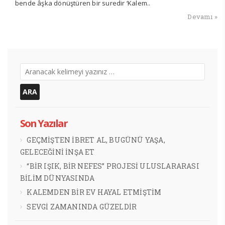
bende âşka dönüştüren bir suredir ‘Kalem..
Devamı »
Son Yazılar
GEÇMİŞTEN İBRET AL, BUGÜNÜ YAŞA,
GELECEĞİNİ İNŞA ET
“BİR IŞIK, BİR NEFES” PROJESİ ULUSLARARASI
BİLİM DÜNYASINDA
KALEMDEN BİR EV HAYAL ETMİŞTİM
SEVGİ ZAMANINDA GÜZELDİR