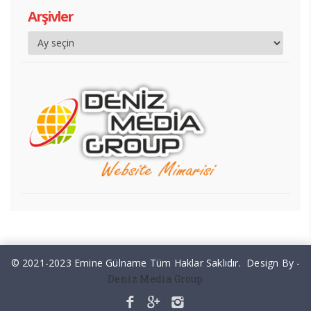
Arşivler
© 2021-2023 Emine Gülname Tüm Haklar Saklıdır. Design By -
Deniz Media Group