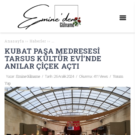
Anasayfa
››
Haberler
››
KUBAT PAŞA MEDRESESİ TARSUS KÜLTÜR EV
KUBAT PAŞA MEDRESESİ
TARSUS KÜLTÜR EVİ’NDE
ANILAR ÇİÇEK AÇTI
Yazar :
Emine Gülname
/
Tarih :
26 Aralık 2024
/
Okunma : 411 Views
/
Yorum
Yap