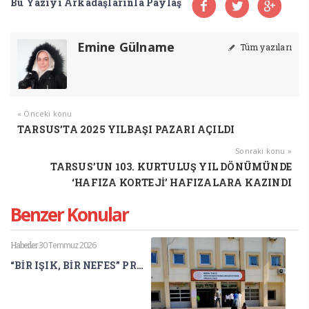
Bu Yazıyı Arkadaşlarınla Paylaş
Emine Gülname
Tüm yazıları
« Önceki konu
TARSUS’TA 2025 YILBAŞI PAZARI AÇILDI
Sonraki konu »
TARSUS’UN 103. KURTULUŞ YIL DÖNÜMÜNDE
‘HAFIZA KORTEJİ’ HAFIZALARA KAZINDI
Benzer Konular
Haberler
30 Temmuz 2026
“BİR IŞIK, BİR NEFES” PROJESİ ULUSLARARASI BİLİM DÜNYASINDA