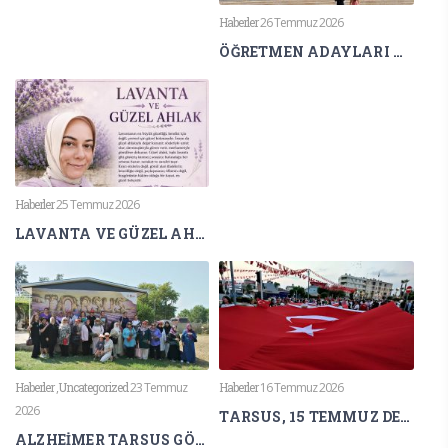
Haberler
26 Temmuz 2026
ÖĞRETMEN ADAYLARI AGS HEYECANI YAŞIYOR
Haberler
25 Temmuz 2026
LAVANTA VE GÜZEL AHLAK
Haberler
,
Uncategorized
23 Temmuz
Haberler
16 Temmuz 2026
2026
TARSUS, 15 TEMMUZ DEMOKRASİ VE MİLLÎ BİRLİK GÜNÜ’NDE TEK YÜREK OLDU
ALZHEİMER TARSUS GÖNÜLLÜLERİNDEN LAVANTA KOKULARI ARASINDA FARKINDALIK ETKİNLİĞİ