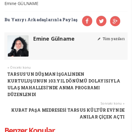
Emine GÜLNAME
Bu Yazıyı Arkadaşlarınla Paylaş
Emine Gülname
Tüm yazıları
« Önceki konu
TARSUS’UN DÜŞMAN İŞGALİNDEN
KURTULUŞUNUN 103.YIL DÖNÜMÜ DOLAYISIYLA
ULAŞ MAHALLESİ’NDE ANMA PROGRAMI
DÜZENLENDİ
Sonraki konu »
KUBAT PAŞA MEDRESESİ TARSUS KÜLTÜR EVİ’NDE
ANILAR ÇİÇEK AÇTI
Benzer Konular