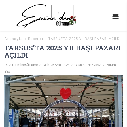
Anasayfa
››
Haberler
››
TARSUS’TA 2025 YILBAŞI PAZARI AÇILDI
TARSUS’TA 2025 YILBAŞI PAZARI
AÇILDI
Yazar :
Emine Gülname
/
Tarih :
25 Aralık 2024
/
Okunma : 437 Views
/
Yorum
Yap