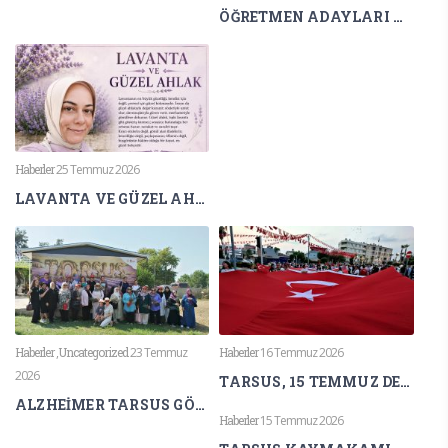
ÖĞRETMEN ADAYLARI AGS HEYECANI YAŞIYOR
Haberler
25 Temmuz 2026
LAVANTA VE GÜZEL AHLAK
Haberler
,
Uncategorized
23 Temmuz
Haberler
16 Temmuz 2026
2026
TARSUS, 15 TEMMUZ DEMOKRASİ VE MİLLÎ BİRLİK GÜNÜ’NDE TEK YÜREK OLDU
ALZHEİMER TARSUS GÖNÜLLÜLERİNDEN LAVANTA KOKULARI ARASINDA FARKINDALIK ETKİNLİĞİ
Haberler
15 Temmuz 2026