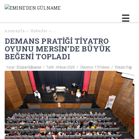
Anasayfa
››
Haberler
››
DEMANS PRATİĞİ TİYATRO OYUNU MERSİN
DEMANS PRATİĞİ TİYATRO
OYUNU MERSİN’DE BÜYÜK
BEĞENİ TOPLADI
Yazar :
Emine Gülname
/
Tarih :
4 Nisan 2026
/
Okunma : 170 Views
/
Yorum Yap