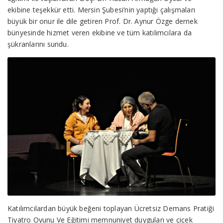
ekibine teşekkür etti. Mersin Şubesi’nin yaptığı çalışmaları
büyük bir onur ile dile getiren Prof. Dr. Aynur Özge dernek
bünyesinde hizmet veren ekibine ve tüm katılımcılara da
şükranlarını sundu.
Katılımcılardan büyük beğeni toplayan Ücretsiz Demans Pratiği
Tiyatro Oyunu Ve Eğitimi memnuniyet duyguları ve çiçek