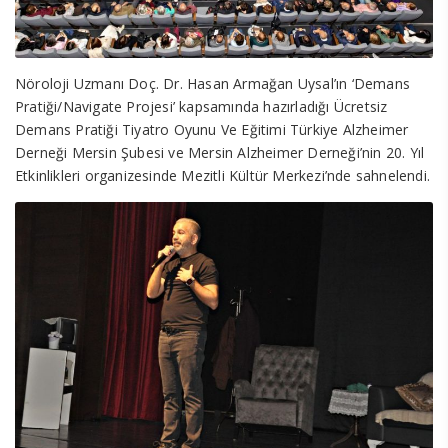
Nöroloji Uzmanı Doç. Dr. Hasan Armağan Uysal’ın ‘Demans
Pratiği/Navigate Projesi’ kapsamında hazırladığı Ücretsiz
Demans Pratiği Tiyatro Oyunu Ve Eğitimi Türkiye Alzheimer
Derneği Mersin Şubesi ve Mersin Alzheimer Derneği’nin 20. Yıl
Etkinlikleri organizesinde Mezitli Kültür Merkezi’nde sahnelendi.