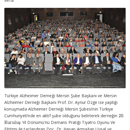
verdi.
Türkiye Alzheimer Derneği Mersin Şube Başkanı ve Mersin
Alzheimer Derneği Başkanı Prof. Dr. Aynur Özge ise yaptığı
konuşmada Alzheimer Derneği Mersin Şubesi’nin Türkiye
Cumhuriyeti’nde en aktif şube olduğunu belirterek derneğin
20.
Kuruluş
Yıl Dönümü’nü Demans Pratiği Tiyatro Oyunu Ve
Eğitimi ile taçlandıran Doç. Dr. Hasan Armağan Uysal ve