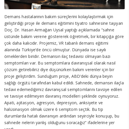
Demans hastalarının bakım süreçlerini kolaylaştırmak için
geliştirdiği proje ile demans eğitimini tiyatro sahnesine taşıyan
Doç. Dr. Hasan Armağan Uysal yaptığı açıklamada “sahne
üstünde bakım verene göstererek öğretmek, bir kitapçığa göre
çok daha kalıcıdır. Projemiz, VR tabanlı demans eğitimi
alanında Türkiye’de öncü olmuştur. Dünyada ise sayılı
örneklerden biridir. Demansın ilaç tedavisi olmayan bazı
semptomları var. Bu semptomlara davranışsal olarak nasıl
çözüm getirebiliriz diye düşünürken bakım verenler için bir
proje geliştirdim. Sunduğum proje, ABD’deki dünya beyin
sağlığı örgütü tarafından kabul edildi. Sahnede, demansın ilaçla
tedavi edemediğimiz davranışsal semptomlarını tavsiye edilen
ve tavsiye edilmeyen davranış modelleri şeklinde oynuyoruz.
Apati, ajitasyon, agresyon, depresyon, anksiyete ve
halüsinasyon olmak üzere 6 semptom seçtik. Bu tip
durumlarda hatalı davranışın ardından seyirciyle konuşup, bu
sahnede nelerin yanlış olduğunu soracağız” ifadelerine yer