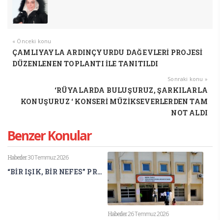
« Önceki konu
ÇAMLIYAYLA ARDINÇYURDU DAĞ EVLERİ PROJESİ
DÜZENLENEN TOPLANTI İLE TANITILDI
Sonraki konu »
‘RÜYALARDA BULUŞURUZ, ŞARKILARLA
KONUŞURUZ ‘ KONSERİ MÜZİKSEVERLERDEN TAM
NOT ALDI
Benzer Konular
Haberler
30 Temmuz 2026
“BİR IŞIK, BİR NEFES” PROJESİ ULUSLARARASI BİLİM DÜNYASINDA
Haberler
26 Temmuz 2026