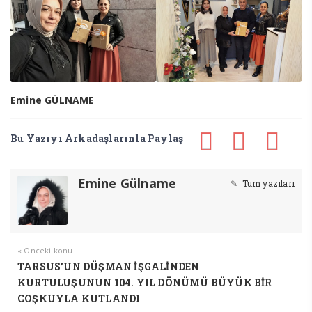
Emine GÜLNAME
Bu Yazıyı Arkadaşlarınla Paylaş
Emine Gülname
Tüm yazıları
« Önceki konu
TARSUS’UN DÜŞMAN İŞGALİNDEN
KURTULUŞUNUN 104. YIL DÖNÜMÜ BÜYÜK BİR
COŞKUYLA KUTLANDI