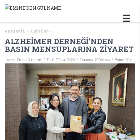
Anasayfa
››
Haberler
››
ALZHEİMER DERNEĞİ’NDEN BASIN MENSUPL
ALZHEİMER DERNEĞİ’NDEN
BASIN MENSUPLARINA ZİYARET
Yazar :
Emine Gülname
/
Tarih :
7 Ocak 2026
/
Okunma : 239 Views
/
Yorum Yap