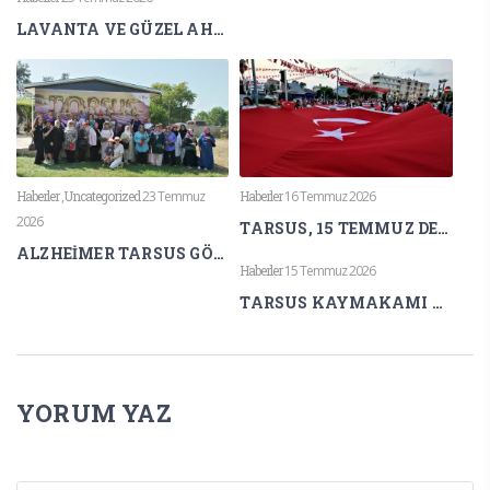
LAVANTA VE GÜZEL AHLAK
Haberler
,
Uncategorized
23 Temmuz
Haberler
16 Temmuz 2026
2026
TARSUS, 15 TEMMUZ DEMOKRASİ VE MİLLÎ BİRLİK GÜNÜ’NDE TEK YÜREK OLDU
ALZHEİMER TARSUS GÖNÜLLÜLERİNDEN LAVANTA KOKULARI ARASINDA FARKINDALIK ETKİNLİĞİ
Haberler
15 Temmuz 2026
TARSUS KAYMAKAMI AKYÜZ’DEN 15 TEMMUZ MESAJI
YORUM YAZ