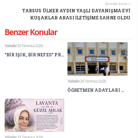
Sonraki konu »
TARSUS ÜLKER AYDIN YAŞLI DAYANIŞMA EVİ
KUŞAKLAR ARASI İLETİŞİME SAHNE OLDU
Benzer Konular
Haberler
30 Temmuz 2026
“BİR IŞIK, BİR NEFES” PROJESİ ULUSLARARASI BİLİM DÜNYASINDA
Haberler
26 Temmuz 2026
ÖĞRETMEN ADAYLARI AGS HEYECANI YAŞIYOR
Haberler
25 Temmuz 2026