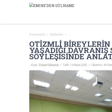
Anasayfa
››
Haberler
››
OTİZMLİ BİREYLERİN ERGE
OTİZMLİ BİREYLERİN
YAŞADIĞI DAVRANIŞ
SÖYLEŞİSİNDE ANLAT
Yazar :
Emine Gülname
/
Tarih :
14 Nisan 2025
/
Okunma : 416 Vi