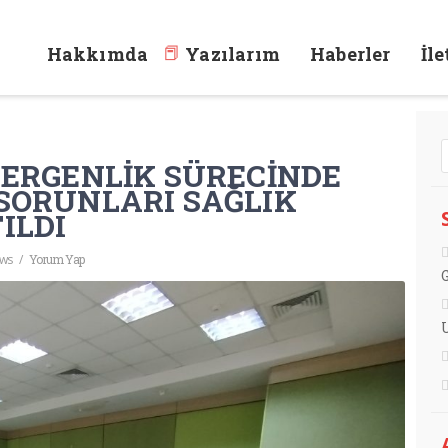
Hakkımda
Yazılarım
Haberler
İl
NLİK SÜRECİNDE YAŞADIĞI DAVRANIŞ SORUNLARI SAĞLIK SÖYLEŞİSİND
 ERGENLİK SÜRECİNDE
 SORUNLARI SAĞLIK
ILDI
ews
/
Yorum Yap