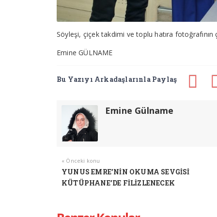
Söyleşi, çiçek takdimi ve toplu hatıra fotoğrafının
Emine GÜLNAME
Bu Yazıyı Arkadaşlarınla Paylaş
Emine Gülname
« Önceki konu
YUNUS EMRE’NİN OKUMA SEVGİSİ
KÜTÜPHANE’DE FİLİZLENECEK