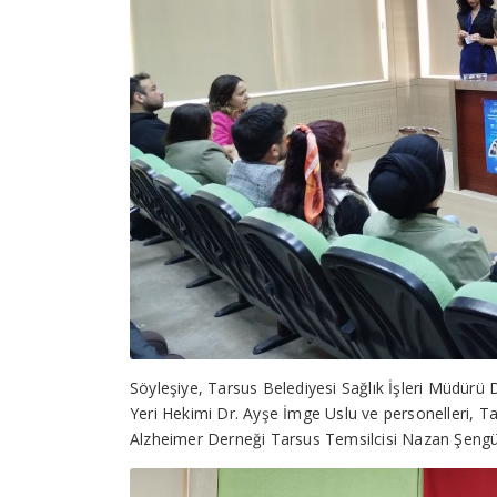
Söyleşiye, Tarsus Belediyesi Sağlık İşleri Müdürü D
Yeri Hekimi Dr. Ayşe İmge Uslu ve personelleri, T
Alzheimer Derneği Tarsus Temsilcisi Nazan Şengül ve e