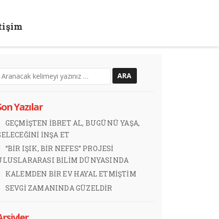
etişim
E ANLATILDI
Son Yazılar
GEÇMİŞTEN İBRET AL, BUGÜNÜ YAŞA,
GELECEĞİNİ İNŞA ET
“BİR IŞIK, BİR NEFES” PROJESİ
ULUSLARARASI BİLİM DÜNYASINDA
KALEMDEN BİR EV HAYAL ETMİŞTİM
SEVGİ ZAMANINDA GÜZELDİR
Arşivler