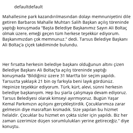
default
default
Mahallesine park kazandırılmasından dolayı memnuniyetini dile
getiren Barbaros Mahalle Muhtarı Salih Başkan açılış töreninde
yaptığı konuşmada “Başta Belediye Başkanımız Sayın Ali Boltaç
olmak üzere, emeği geçen tüm herkese teşekkür ediyorum.
Başkanımızdan çok memnunuz.” dedi. Tarsus Belediye Başkanı
Ali Boltaç’a çiçek takdiminde bulundu.
Her fırsatta herkesin belediye başkanı olduğunun altını çizen
Belediye Başkanı Ali Boltaç’ta açılış töreninde yaptığı
konuşmada “Bildiğiniz üzere 31 Mart’ta bir seçim yapıldı.
Tarsus’ta yaklaşık 21 bin oy farkıyla beni layık gördünüz.
Hepinize teşekkür ediyorum. Türk, kürt, alevi, sünni herkesin
belediye başkanıyım. Hep bu şiarla çalışmaya devam ediyoruz.
Tarsus Belediyesi olarak kimseyi ayırmıyoruz. Bugün Yaşar
Kemal Parkımızın açılışını gerçekleştirdik. Çocuklarımıza zarar
gelmesin diye masraftan kısmadık. Size yapılan bu hizmet
helaldir. Çocuklar bu hizmet en çokta sizler için yapıldı. Biz her
zaman üzerimize düşen sorumlulukları yerine getireceğiz.” diye
konuştu.