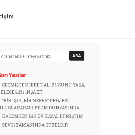
etişim
İĞİ ‘DOKTOR SUNUMLARII’ ÜLKER AYDIN YAŞLI DAYANIŞMA VE ERİNÇ
Son Yazılar
GEÇMİŞTEN İBRET AL, BUGÜNÜ YAŞA,
GELECEĞİNİ İNŞA ET
“BİR IŞIK, BİR NEFES” PROJESİ
ULUSLARARASI BİLİM DÜNYASINDA
KALEMDEN BİR EV HAYAL ETMİŞTİM
SEVGİ ZAMANINDA GÜZELDİR