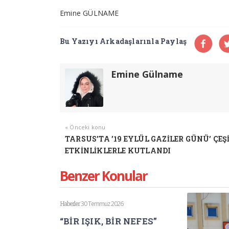
Emine GÜLNAME
Bu Yazıyı Arkadaşlarınla Paylaş
Emine Gülname
« Önceki konu
TARSUS’TA ’19 EYLÜL GAZİLER GÜNÜ’ ÇEŞ
ETKİNLİKLERLE KUTLANDI
Benzer Konular
Haberler
30 Temmuz 2026
“BİR IŞIK, BİR NEFES”