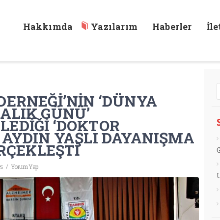
Hakkımda
Yazılarım
Haberler
İl
İ’NİN ‘DÜNYA ALZHEİMER FARKINDALIK GÜNÜ’ KAPSAMINDA DÜZENLED
DERNEĞİ’NİN ‘DÜNYA
ALIK GÜNÜ’
EDİĞİ ‘DOKTOR
 AYDIN YAŞLI DAYANIŞMA
ERÇEKLEŞTİ
s
/
Yorum Yap