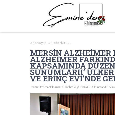
Anasayfa
››
Haberler
››
MERSİN ALZHEİMER DERNEĞ
MERSİN ALZHEİMER 
ALZHEİMER FARKIND
KAPSAMINDA DÜZENL
SUNUMLARII’ ÜLKER
VE ERİNÇ EVİ’NDE G
Yazar :
Emine Gülname
/
Tarih :
19 Eylül 2024
/
Okunma : 431 View