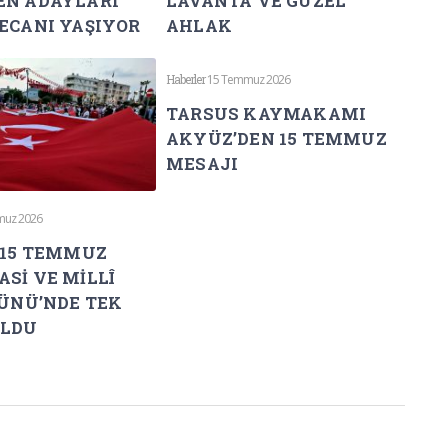
EN ADAYLARI
LAVANTA VE GÜZEL
ECANI YAŞIYOR
AHLAK
Haberler
15 Temmuz 2026
TARSUS KAYMAKAMI
AKYÜZ’DEN 15 TEMMUZ
MESAJI
muz 2026
 15 TEMMUZ
Sİ VE MİLLÎ
GÜNÜ’NDE TEK
OLDU