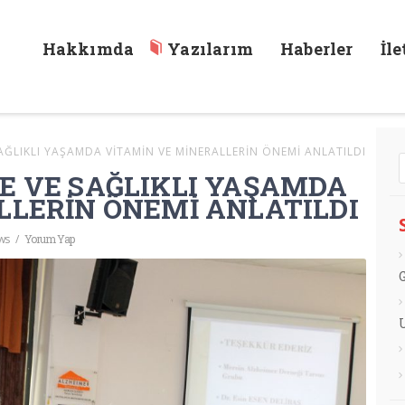
Hakkımda
Yazılarım
Haberler
İl
AĞLIKLI YAŞAMDA VİTAMİN VE MİNERALLERİN ÖNEMİ ANLATILDI
E VE SAĞLIKLI YAŞAMDA
LLERİN ÖNEMİ ANLATILDI
ws
/
Yorum Yap