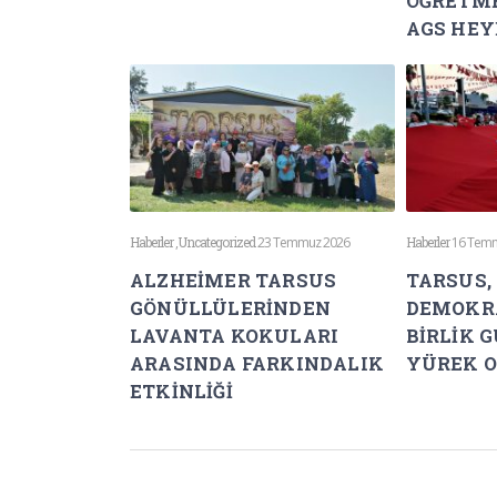
ÖĞRETM
AGS HEY
Haberler
,
Uncategorized
23 Temmuz 2026
Haberler
16 Tem
ALZHEİMER TARSUS
TARSUS,
GÖNÜLLÜLERİNDEN
DEMOKRA
LAVANTA KOKULARI
BİRLİK 
ARASINDA FARKINDALIK
YÜREK 
ETKİNLİĞİ