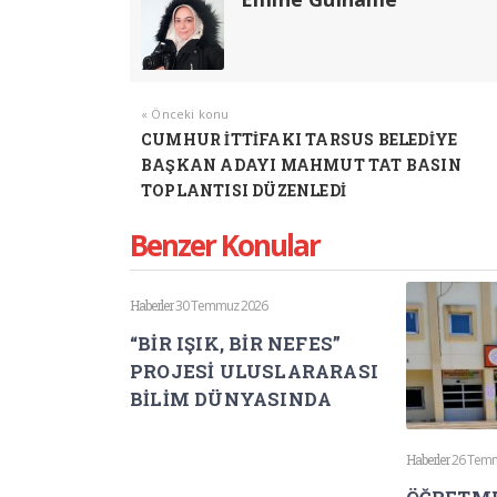
« Önceki konu
CUMHUR İTTİFAKI TARSUS BELEDİYE
BAŞKAN ADAYI MAHMUT TAT BASIN
TOPLANTISI DÜZENLEDİ
Benzer Konular
Haberler
30 Temmuz 2026
“BİR IŞIK, BİR NEFES”
PROJESİ ULUSLARARASI
BİLİM DÜNYASINDA
Haberler
26 Tem