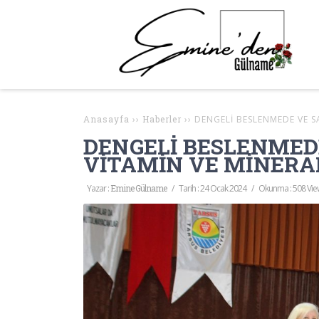
Anasayfa
››
Haberler
››
DENGELİ BESLENMEDE VE S
DENGELİ BESLENMED
VİTAMİN VE MİNERA
Yazar :
Emine Gülname
/
Tarih :
24 Ocak 2024
/
Okunma : 508 Vie