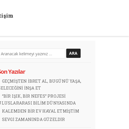
etişim
Son Yazılar
GEÇMİŞTEN İBRET AL, BUGÜNÜ YAŞA,
GELECEĞİNİ İNŞA ET
“BİR IŞIK, BİR NEFES” PROJESİ
ULUSLARARASI BİLİM DÜNYASINDA
KALEMDEN BİR EV HAYAL ETMİŞTİM
SEVGİ ZAMANINDA GÜZELDİR