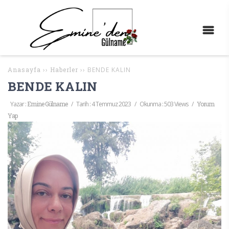
Anasayfa
››
Haberler
››
BENDE KALIN
BENDE KALIN
Yazar :
Emine Gülname
/
Tarih :
4 Temmuz 2023
/
Okunma : 503 Views
/
Yorum
Yap