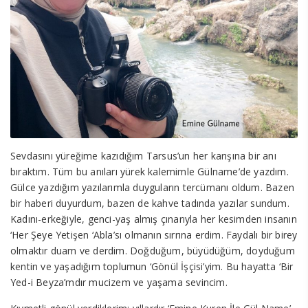
Sevdasını yüreğime kazıdığım Tarsus’un her karışına bir anı
bıraktım. Tüm bu anıları yürek kalemimle Gülname’de yazdım.
Gülce yazdığım yazılarımla duyguların tercümanı oldum. Bazen
bir haberi duyurdum, bazen de kahve tadında yazılar sundum.
Kadını-erkeğiyle, genci-yaş almış çınarıyla her kesimden insanın
‘Her Şeye Yetişen ‘Abla’sı olmanın sırrına erdim. Faydalı bir birey
olmaktır duam ve derdim. Doğduğum, büyüdüğüm, doyduğum
kentin ve yaşadığım toplumun ‘Gönül İşçisi’yim. Bu hayatta ‘Bir
Yed-i Beyza’mdır mucizem ve yaşama sevincim.