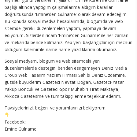
Kıymetli gönül verdiklerim; yıllardır ‘Emine Kuren İle Gül Name’
başlığı altında yaptığım çalışmalarıma aldığım kararlar
doğrultusunda ‘Emine’den Gülname’ olarak devam edeceğim.
Bu konuda sosyal medya hesaplarımda, blogumda ve web
sitemde gerekli düzenlemeleri yaptım, yapmaya devam
ediyorum. Sizlerden ricam ‘Emine’den Gülname’ ile her zaman
ve mekânda bende kalmanız. Yep yeni başlangıçlar için mecnun
olduğum kalemimle name name yazdıklarımı okumanız.
Sosyal medyam, blogum ve web sitemdeki yeni
düzenlemelerde desteğini benden esirgemeyen Deniz Media
Group Web Tasarım Yazılım Firması Sahibi Deniz Özdemir’e,
güzide büyüklerim Gazeteci Nevzat Doğan, Gazeteci-Yazar
Yakup Boncuk ve Gazeteci-Spor Muhabiri Fırat Maktay’a,
Akkoza Gazetesi’ne ve tüm takipçilerime teşekkür ederim.
Tavsiyelerinizi, beğeni ve yorumlarınızı bekliyorum.
Facebook:
Emine Gülname