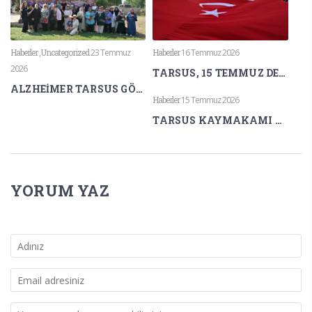
Haberler
,
Uncategorized
23 Temmuz
Haberler
16 Temmuz 2026
2026
TARSUS, 15 TEMMUZ DEMOKRASİ VE MİLLÎ BİRLİK GÜNÜ’NDE TEK YÜREK OLDU
ALZHEİMER TARSUS GÖNÜLLÜLERİNDEN LAVANTA KOKULARI ARASINDA FARKINDALIK ETKİNLİĞİ
Haberler
15 Temmuz 2026
TARSUS KAYMAKAMI AKYÜZ’DEN 15 TEMMUZ MESAJI
YORUM YAZ