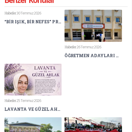
Benzer Konular
Haberler
30 Temmuz 2026
“BİR IŞIK, BİR NEFES” PROJESİ ULUSLARARASI BİLİM DÜNYASINDA
Haberler
26 Temmuz 2026
ÖĞRETMEN ADAYLARI AGS HEYECANI YAŞIYOR
Haberler
25 Temmuz 2026
LAVANTA VE GÜZEL AHLAK