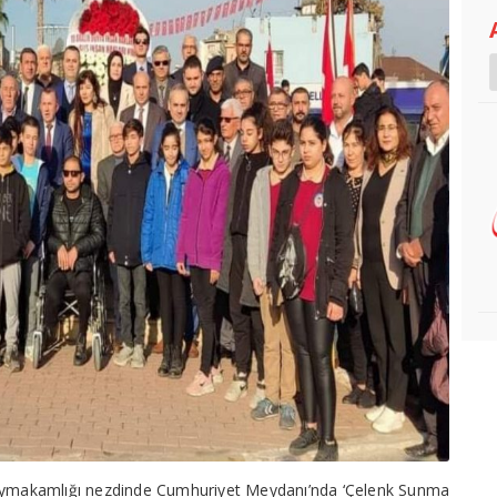
 Kaymakamlığı nezdinde Cumhuriyet Meydanı’nda ‘Çelenk Sunma