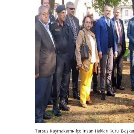
Tarsus Kaymakamı-İlçe İnsan Hakları Kurul Başkan