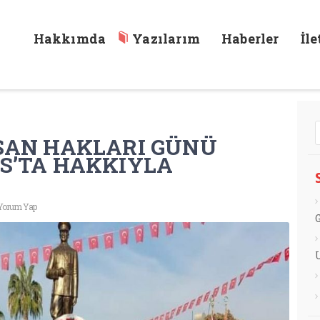
Hakkımda
Yazılarım
Haberler
İl
AKLARI GÜNÜ ETKİNLİKLERİ TARSUS’TA HAKKIYLA GERÇEKLEŞTİRİLDİ
NSAN HAKLARI GÜNÜ
US’TA HAKKIYLA
Yorum Yap