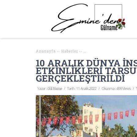
Anasayfa
››
Haberler
››
10 ARALIK DÜNYA İNSAN H
10 ARALIK DÜNYA İ
ETKİNLİKLERİ TARS
GERÇEKLEŞTİRİLDİ
Yazar :
Gül Name
/
Tarih :
11 Aralık 2022
/
Okunma : 499 Views
/