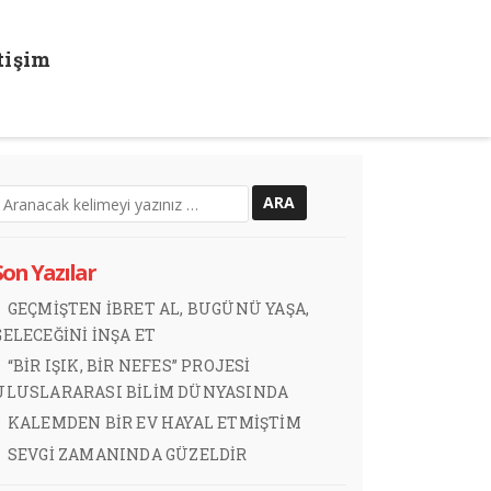
etişim
Son Yazılar
GEÇMİŞTEN İBRET AL, BUGÜNÜ YAŞA,
GELECEĞİNİ İNŞA ET
“BİR IŞIK, BİR NEFES” PROJESİ
ULUSLARARASI BİLİM DÜNYASINDA
KALEMDEN BİR EV HAYAL ETMİŞTİM
SEVGİ ZAMANINDA GÜZELDİR