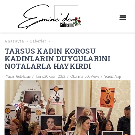
Anasayfa
››
Haberler
››
TARSUS KADIN KOROSU KADINLARIN DUYG
TARSUS KADIN KOROSU
KADINLARIN DUYGULARINI
NOTALARLA HAYKIRDI
Yazar :
Gül Name
/
Tarih :
20 Kasım 2022
/
Okunma : 500 Views
/
Yorum Yap