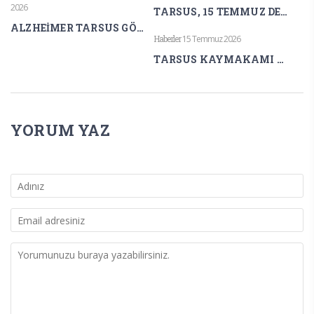
2026
TARSUS, 15 TEMMUZ DEMOKRASİ VE MİLLÎ BİRLİK GÜNÜ’NDE TEK YÜREK OLDU
ALZHEİMER TARSUS GÖNÜLLÜLERİNDEN LAVANTA KOKULARI ARASINDA FARKINDALIK ETKİNLİĞİ
Haberler
15 Temmuz 2026
TARSUS KAYMAKAMI AKYÜZ’DEN 15 TEMMUZ MESAJI
YORUM YAZ