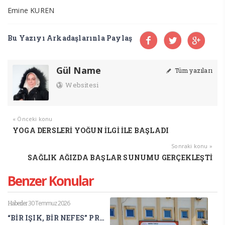
Emine KUREN
Bu Yazıyı Arkadaşlarınla Paylaş
Gül Name
Tüm yazıları
Websitesi
« Önceki konu
YOGA DERSLERİ YOĞUN İLGİ İLE BAŞLADI
Sonraki konu »
SAĞLIK AĞIZDA BAŞLAR SUNUMU GERÇEKLEŞTİ
Benzer Konular
Haberler
30 Temmuz 2026
“BİR IŞIK, BİR NEFES” PROJESİ ULUSLARARASI BİLİM DÜNYASINDA