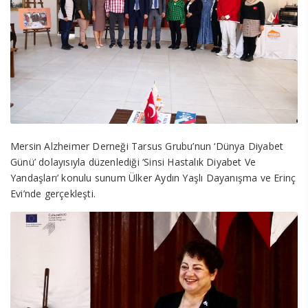
Mersin Alzheimer Derneği Tarsus Grubu’nun ‘Dünya Diyabet
Günü’ dolayısıyla düzenlediği ‘Sinsi Hastalık Diyabet Ve
Yandaşları’ konulu sunum Ülker Aydın Yaşlı Dayanışma ve Erinç
Evi’nde gerçekleşti.