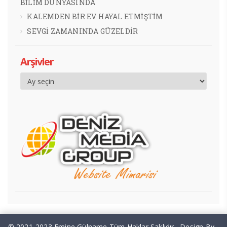
BİLİM DÜNYASINDA
KALEMDEN BİR EV HAYAL ETMİŞTİM
SEVGİ ZAMANINDA GÜZELDİR
Arşivler
© 2021-2023 Emine Gülname Tüm Haklar Saklıdır. Design By -