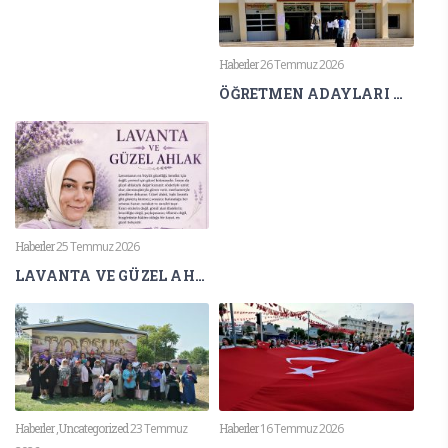
Haberler
26 Temmuz 2026
ÖĞRETMEN ADAYLARI AGS HEYECANI YAŞIYOR
Haberler
25 Temmuz 2026
LAVANTA VE GÜZEL AHLAK
Haberler
,
Uncategorized
23 Temmuz
Haberler
16 Temmuz 2026