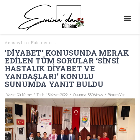
Anasayfa
››
Haberler
››
‘DİYABET’ KONUSUNDA MERAK EDİLEN TÜM
‘DİYABET’ KONUSUNDA MERAK
EDİLEN TÜM SORULAR ‘SİNSİ
HASTALIK DİYABET VE
YANDAŞLARI’ KONULU
SUNUMDA YANIT BULDU
Yazar :
Gül Name
/
Tarih :
15 Kasım 2022
/
Okunma : 559 Views
/
Yorum Yap