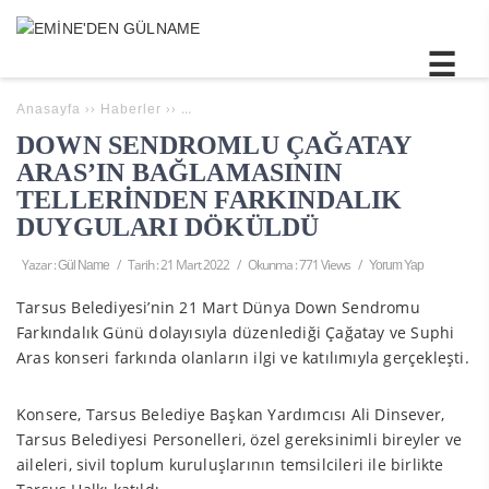
››
››
DOWN SENDROMLU ÇAĞATAY ARAS’IN BAĞL
Anasayfa
Haberler
DOWN SENDROMLU ÇAĞATAY
ARAS’IN BAĞLAMASININ
TELLERİNDEN FARKINDALIK
DUYGULARI DÖKÜLDÜ
Yazar :
/
Tarih :
21 Mart 2022
/
Okunma : 771 Views
/
Gül Name
Yorum Yap
Tarsus Belediyesi’nin 21 Mart Dünya Down Sendromu
Farkındalık Günü dolayısıyla düzenlediği Çağatay ve Suphi
Aras konseri farkında olanların ilgi ve katılımıyla gerçekleşti.
Konsere, Tarsus Belediye Başkan Yardımcısı Ali Dinsever,
Tarsus Belediyesi Personelleri, özel gereksinimli bireyler ve
aileleri, sivil toplum kuruluşlarının temsilcileri ile birlikte