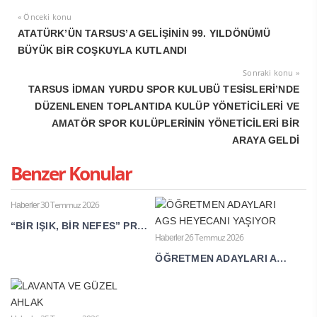
« Önceki konu
ATATÜRK’ÜN TARSUS’A GELİŞİNİN 99. YILDÖNÜMÜ
BÜYÜK BİR COŞKUYLA KUTLANDI
Sonraki konu »
TARSUS İDMAN YURDU SPOR KULUBÜ TESİSLERİ’NDE
DÜZENLENEN TOPLANTIDA KULÜP YÖNETİCİLERİ VE
AMATÖR SPOR KULÜPLERİNİN YÖNETİCİLERİ BİR
ARAYA GELDİ
Benzer Konular
30 Temmuz 2026
Haberler
“BİR IŞIK, BİR NEFES” PROJESİ ULUSLARARASI BİLİM DÜNYASINDA
26 Temmuz 2026
Haberler
ÖĞRETMEN ADAYLARI AGS HEYECANI YAŞIYOR