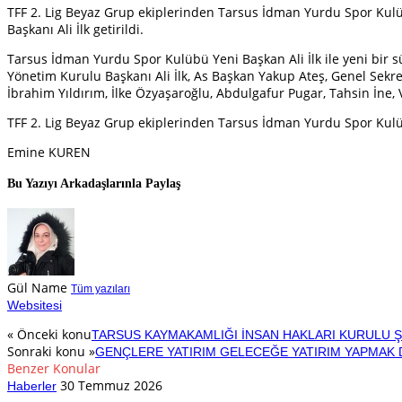
TFF 2. Lig Beyaz Grup ekiplerinden Tarsus İdman Yurdu Spor Kulüb
Başkanı Ali İlk getirildi.
Tarsus İdman Yurdu Spor Kulübü Yeni Başkan Ali İlk ile yeni bir 
Yönetim Kurulu Başkanı Ali İlk, As Başkan Yakup Ateş, Genel Se
İbrahim Yıldırım, İlke Özyaşaroğlu, Abdulgafur Pugar, Tahsin İn
TFF 2. Lig Beyaz Grup ekiplerinden Tarsus İdman Yurdu Spor Kulübü’
Emine KUREN
Bu Yazıyı Arkadaşlarınla Paylaş
Gül Name
Tüm yazıları
Websitesi
« Önceki konu
TARSUS KAYMAKAMLIĞI İNSAN HAKLARI KURULU Ş
Sonraki konu »
GENÇLERE YATIRIM GELECEĞE YATIRIM YAPMAK
Benzer Konular
30 Temmuz 2026
Haberler