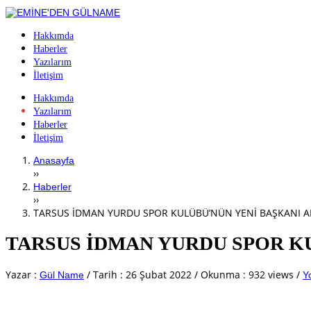
Hakkımda
Haberler
Yazılarım
İletişim
Hakkımda
Yazılarım
Haberler
İletişim
Anasayfa
››
Haberler
››
TARSUS İDMAN YURDU SPOR KULÜBÜ’NÜN YENİ BAŞKANI AL
TARSUS İDMAN YURDU SPOR KU
Yazar :
/
Tarih :
26 Şubat 2022
/
Okunma : 932 views
/
Gül Name
Y