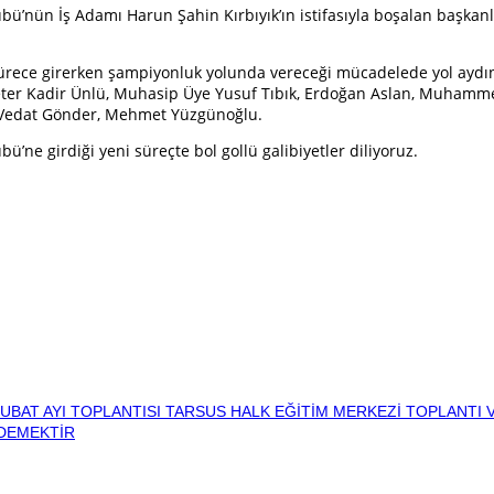
ü’nün İş Adamı Harun Şahin Kırbıyık’ın istifasıyla boşalan başkanl
sürece girerken şampiyonluk yolunda vereceği mücadelede yol aydınl
kreter Kadir Ünlü, Muhasip Üye Yusuf Tıbık, Erdoğan Aslan, Muha
e, Vedat Gönder, Mehmet Yüzgünoğlu.
ne girdiği yeni süreçte bol gollü galibiyetler diliyoruz.
UBAT AYI TOPLANTISI TARSUS HALK EĞİTİM MERKEZİ TOPLANTI 
 DEMEKTİR