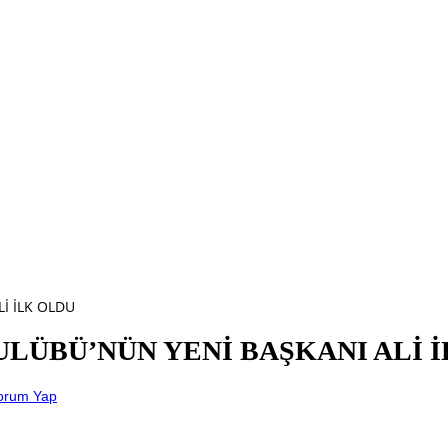
İ İLK OLDU
LÜBÜ’NÜN YENİ BAŞKANI ALİ 
orum Yap