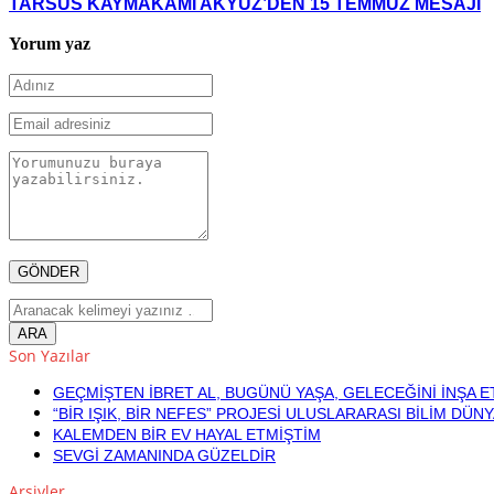
TARSUS KAYMAKAMI AKYÜZ’DEN 15 TEMMUZ MESAJI
Yorum yaz
Son Yazılar
GEÇMİŞTEN İBRET AL, BUGÜNÜ YAŞA, GELECEĞİNİ İNŞA E
“BİR IŞIK, BİR NEFES” PROJESİ ULUSLARARASI BİLİM DÜN
KALEMDEN BİR EV HAYAL ETMİŞTİM
SEVGİ ZAMANINDA GÜZELDİR
Arşivler