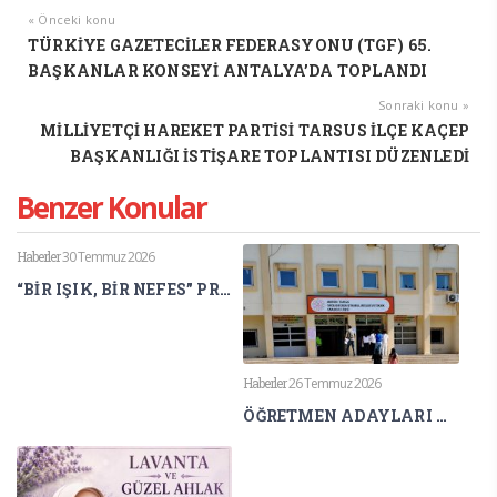
« Önceki konu
TÜRKİYE GAZETECİLER FEDERASYONU (TGF) 65.
BAŞKANLAR KONSEYİ ANTALYA’DA TOPLANDI
Sonraki konu »
MİLLİYETÇİ HAREKET PARTİSİ TARSUS İLÇE KAÇEP
BAŞKANLIĞI İSTİŞARE TOPLANTISI DÜZENLEDİ
Benzer Konular
Haberler
30 Temmuz 2026
“BİR IŞIK, BİR NEFES” PROJESİ ULUSLARARASI BİLİM DÜNYASINDA
Haberler
26 Temmuz 2026
ÖĞRETMEN ADAYLARI AGS HEYECANI YAŞIYOR