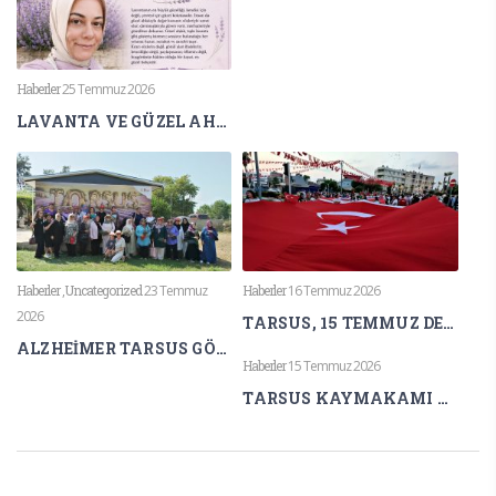
Haberler
25 Temmuz 2026
LAVANTA VE GÜZEL AHLAK
Haberler
,
Uncategorized
23 Temmuz
Haberler
16 Temmuz 2026
2026
TARSUS, 15 TEMMUZ DEMOKRASİ VE MİLLÎ BİRLİK GÜNÜ’NDE TEK YÜREK OLDU
ALZHEİMER TARSUS GÖNÜLLÜLERİNDEN LAVANTA KOKULARI ARASINDA FARKINDALIK ETKİNLİĞİ
Haberler
15 Temmuz 2026
TARSUS KAYMAKAMI AKYÜZ’DEN 15 TEMMUZ MESAJI