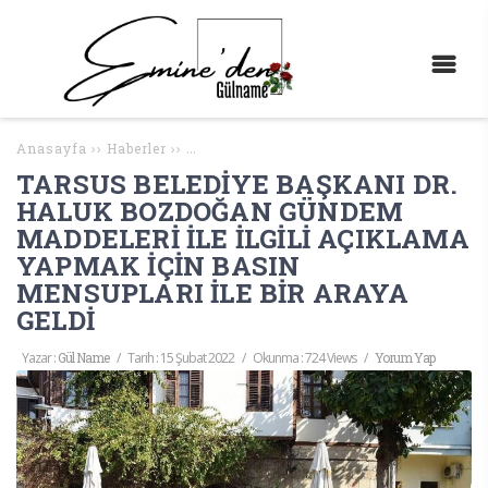
Anasayfa
››
Haberler
››
TARSUS BELEDİYE BAŞKANI DR. HALUK BOZ
TARSUS BELEDİYE BAŞKANI DR.
HALUK BOZDOĞAN GÜNDEM
MADDELERİ İLE İLGİLİ AÇIKLAMA
YAPMAK İÇİN BASIN
MENSUPLARI İLE BİR ARAYA
GELDİ
Yazar :
Gül Name
/
Tarih :
15 Şubat 2022
/
Okunma : 724 Views
/
Yorum Yap